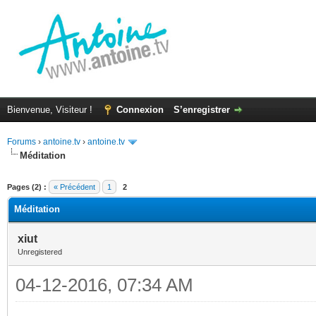
Bienvenue, Visiteur !
Connexion
S’enregistrer
Forums
›
antoine.tv
›
antoine.tv
Méditation
(s))
Pages (2) :
« Précédent
1
2
Méditation
xiut
Unregistered
04-12-2016, 07:34 AM