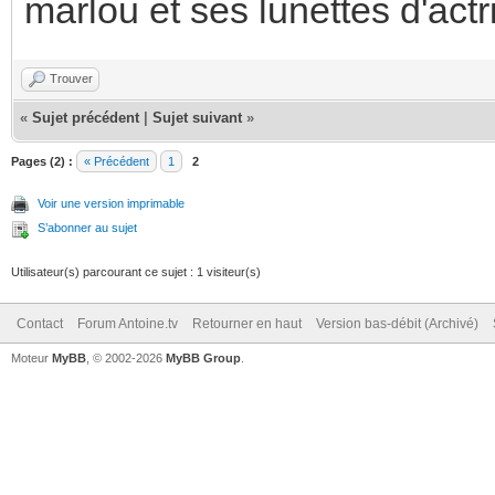
marlou et ses lunettes d'actr
Trouver
«
Sujet précédent
|
Sujet suivant
»
Pages (2) :
« Précédent
1
2
Voir une version imprimable
S’abonner au sujet
Utilisateur(s) parcourant ce sujet : 1 visiteur(s)
Contact
Forum Antoine.tv
Retourner en haut
Version bas-débit (Archivé)
Moteur
MyBB
, © 2002-2026
MyBB Group
.