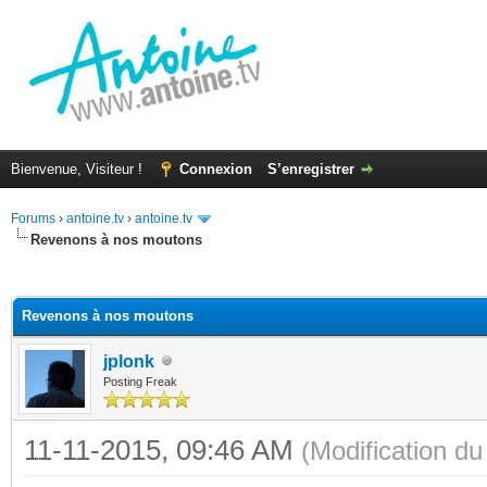
Bienvenue, Visiteur !
Connexion
S’enregistrer
Forums
›
antoine.tv
›
antoine.tv
Revenons à nos moutons
(s))
Revenons à nos moutons
jplonk
Posting Freak
11-11-2015, 09:46 AM
(Modification d