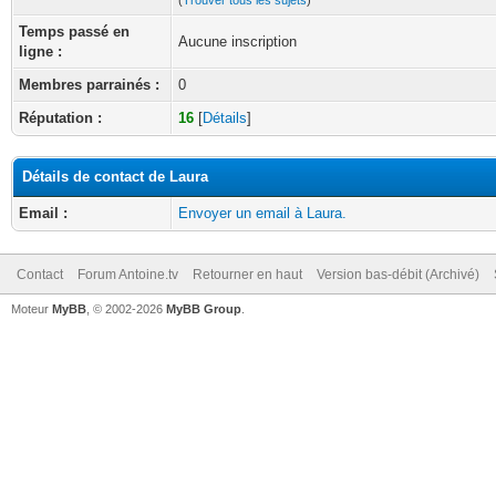
(
Trouver tous les sujets
)
Temps passé en
Aucune inscription
ligne :
Membres parrainés :
0
Réputation :
16
[
Détails
]
Détails de contact de Laura
Email :
Envoyer un email à Laura.
Contact
Forum Antoine.tv
Retourner en haut
Version bas-débit (Archivé)
Moteur
MyBB
, © 2002-2026
MyBB Group
.