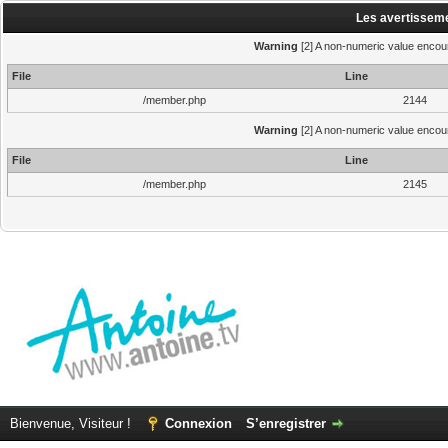
Les avertisseme
Warning
[2] A non-numeric value encoun
File
Line
/member.php
2144
Warning
[2] A non-numeric value encoun
File
Line
/member.php
2145
Bienvenue, Visiteur !
Connexion
S’enregistrer