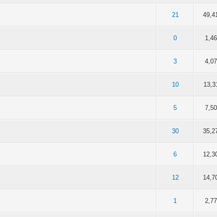
5 sur 5 en moyenne
2
3
4
5
21
49,4
5 en moyenne
2
3
4
5
0
1,4
5 en moyenne
2
3
4
5
3
4,0
5 en moyenne
2
3
4
5
10
13,3
5 en moyenne
2
3
4
5
5
7,5
5 sur 5 en moyenne
2
3
4
5
30
35,2
5 sur 5 en moyenne
2
3
4
5
6
12,3
5 en moyenne
2
3
4
5
12
14,7
5 en moyenne
2
3
4
5
1
2,7