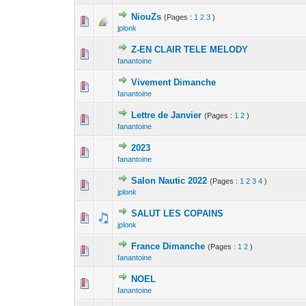
NiouZs
(Pages :
1
2
3
)
1 Votes - 
1
jplonk
Z-EN CLAIR TELE MELODY
0 Votes - 0 sur 
1
fanantoine
Vivement Dimanche
0 Votes - 0 sur 
1
fanantoine
Lettre de Janvier
(Pages :
1
2
)
0 Votes - 0 sur 
1
fanantoine
2023
0 Votes - 0 sur 
1
fanantoine
Salon Nautic 2022
(Pages :
1
2
3
4
)
1 Votes - 
1
jplonk
SALUT LES COPAINS
1 Votes - 
1
jplonk
France Dimanche
(Pages :
1
2
)
0 Votes - 0 sur 
1
fanantoine
NOEL
0 Votes - 0 sur 
1
fanantoine