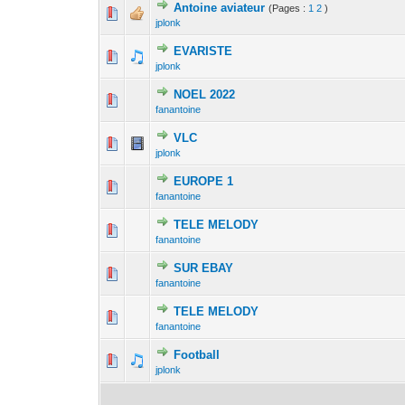
Antoine aviateur
(Pages :
1
2
)
1 Votes - 
1
jplonk
EVARISTE
1 Votes - 
1
jplonk
NOEL 2022
0 Votes - 0 sur 
1
fanantoine
VLC
1 Votes - 
1
jplonk
EUROPE 1
1 Votes - 
1
fanantoine
TELE MELODY
0 Votes - 0 sur 
1
fanantoine
SUR EBAY
0 Votes - 0 sur 
1
fanantoine
TELE MELODY
0 Votes - 0 sur 
1
fanantoine
Football
1 Votes - 
1
jplonk