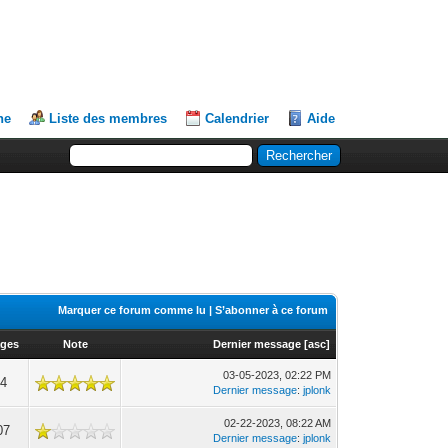
he
Liste des membres
Calendrier
Aide
Marquer ce forum comme lu
|
S’abonner à ce forum
ages
Note
Dernier message
[
asc
]
03-05-2023, 02:22 PM
24
Dernier message
:
jplonk
02-22-2023, 08:22 AM
07
Dernier message
:
jplonk