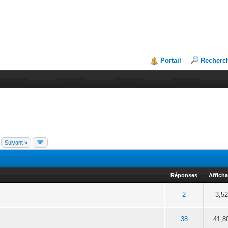
Portail
Recherc
Suivant »
Réponses
Affich
5 sur 5 en moyenne
2
3
4
5
2
3,5
 5 en moyenne
2
3
4
5
38
41,8