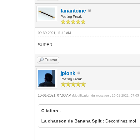
fanantoine
Posting Freak
09-30-2021, 11:42 AM
SUPER
Trouver
jplonk
Posting Freak
10-01-2021, 07:03 AM
(Modification du message : 10-01-2021, 07:0
Citation :
La chanson de Banana Split
: Déconfinez moi