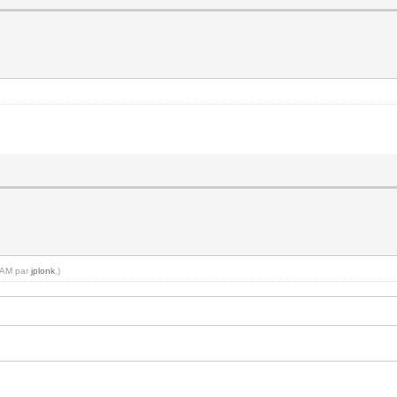
5 AM par
jplonk
.)