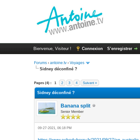
Bienvenue, Visiteur !
Connexion
S’enregistrer
Forums
›
antoine.tv
›
Voyages
Sidney déconfiné ?
Moyenne : 5 (1 vote(s))
1
2
3
4
5
Pages (4) :
1
2
3
4
Suivant »
Sidney déconfiné ?
Banana split
Senior Member
09-27-2021, 06:18 PM
https://www.echoduberry.fr/2021/09/27/en-austral