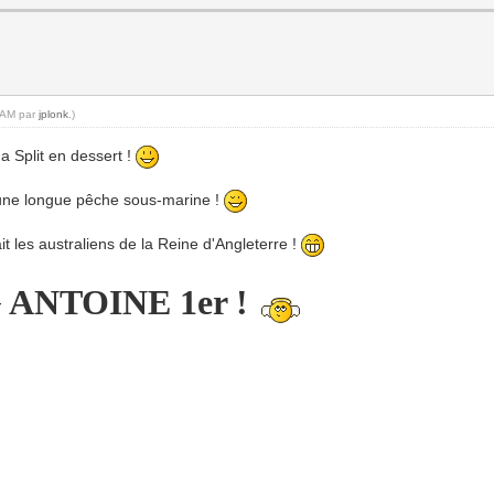
5 AM par
jplonk
.)
na Split en dessert !
 une longue pêche sous-marine !
t les australiens de la Reine d'Angleterre !
ANTOINE 1er !