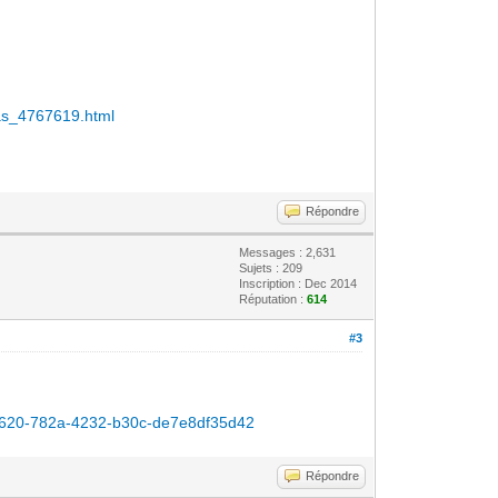
-pas_4767619.html
Répondre
Messages : 2,631
Sujets : 209
Inscription : Dec 2014
Réputation :
614
#3
0bfd620-782a-4232-b30c-de7e8df35d42
Répondre