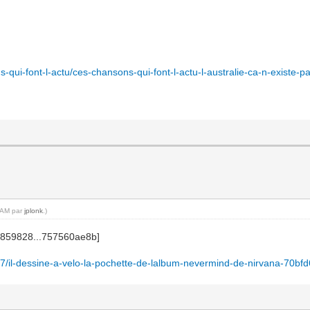
ns-qui-font-l-actu/ces-chansons-qui-font-l-actu-l-australie-ca-n-existe
5 AM par
jplonk
.)
9-27/il-dessine-a-velo-la-pochette-de-lalbum-nevermind-de-nirvana-7