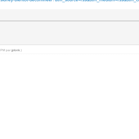
4 PM par
jplonk
.)