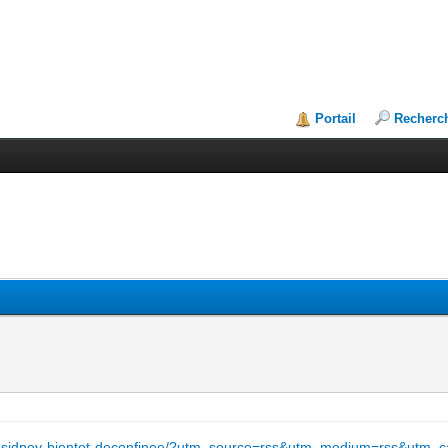
Portail
Recherc
ie-sidney-bientot-deconfinee/?utm_source=rss&utm_medium=rss&utm_ca