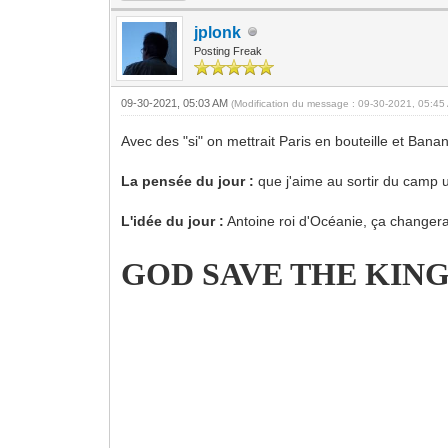
jplonk
Posting Freak
09-30-2021, 05:03 AM
(Modification du message : 09-30-2021, 05:4
Avec des "si" on mettrait Paris en bouteille et Bana
La pensée du jour :
que j'aime au sortir du camp
L'idée du jour :
Antoine roi d'Océanie, ça changerai
GOD SAVE THE KING 