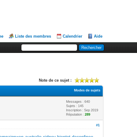
he
Liste des membres
Calendrier
Aide
Note de ce sujet :
Modes de sujets
Messages : 640
Sujets : 145
Inscription : Sep 2019
Réputation :
289
#1
mpaign=en-australie-sidney-bientot-deconfinee