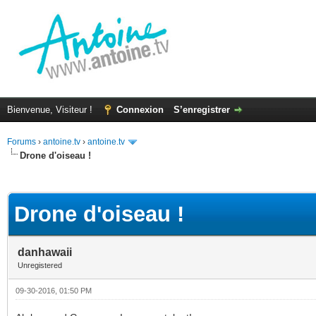
Bienvenue, Visiteur !
Connexion
S’enregistrer
Forums
›
antoine.tv
›
antoine.tv
Drone d'oiseau !
(s))
Drone d'oiseau !
danhawaii
Unregistered
09-30-2016, 01:50 PM