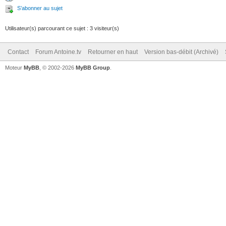
S’abonner au sujet
Utilisateur(s) parcourant ce sujet : 3 visiteur(s)
Contact
Forum Antoine.tv
Retourner en haut
Version bas-débit (Archivé)
Moteur
MyBB
, © 2002-2026
MyBB Group
.