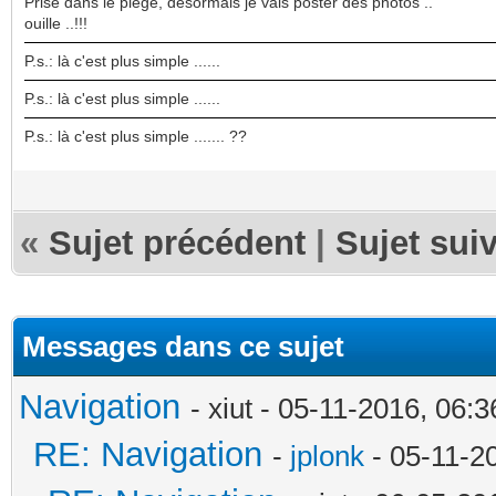
Prise dans le piège, désormais je vais poster des photos ..
ouille ..!!!
P.s.: là c'est plus simple ......
P.s.: là c'est plus simple ......
P.s.: là c'est plus simple ....... ??
«
Sujet précédent
|
Sujet sui
Messages dans ce sujet
Navigation
- xiut - 05-11-2016, 06:
RE: Navigation
-
jplonk
- 05-11-2