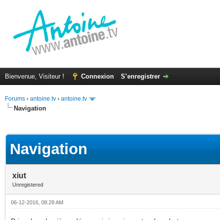
Bienvenue, Visiteur !
Connexion
S’enregistrer
Forums
›
antoine.tv
›
antoine.tv
Navigation
(s))
Navigation
xiut
Unregistered
06-12-2016, 08:28 AM