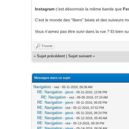
Instagram
c'est désormais la même bande que
Fe
C'est le monde des "likers" béats et des suiveurs 
Vous n'aimez pas être suivi dans la rue ? Et bien su
Trouver
«
Sujet précédent
|
Sujet suivant
»
Messages dans ce sujet
Navigation
- xiut - 05-11-2016, 06:36 AM
RE: Navigation
-
jplonk
- 05-11-2016, 12:06 PM
RE: Navigation
- xiut - 06-05-2016, 07:24 AM
RE: Navigation
-
jplonk
- 05-11-2016, 06:05 PM
RE: Navigation
- xiut - 05-11-2016, 07:52 PM
RE: Navigation
-
jplonk
- 05-11-2016, 08:24 PM
RE: Navigation
-
jplonk
- 05-12-2016, 05:45 AM
RE: Navigation
- xiut - 05-13-2016, 08:39 PM
RE: Navigation
-
jplonk
- 05-14-2016, 06:06 AM