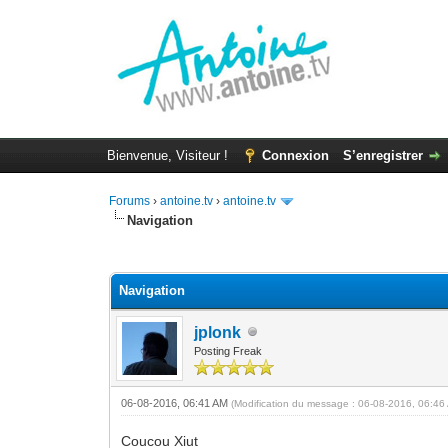
Bienvenue, Visiteur !
Connexion
S’enregistrer
Forums
›
antoine.tv
›
antoine.tv
Navigation
Moyenne : 0 (0 vote(s))
1
2
3
4
5
Navigation
jplonk
Posting Freak
06-08-2016, 06:41 AM
(Modification du message : 06-08-2016, 06:4
Coucou Xiut