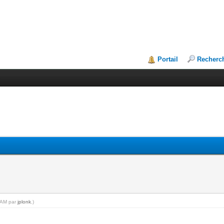
Portail
Recherc
6 AM par
jplonk
.)