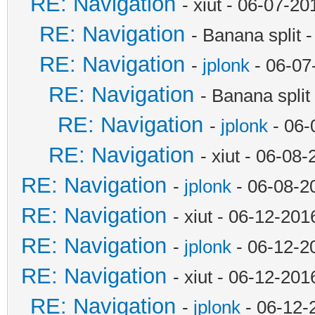
RE: Navigation
- xiut - 06-07-2
RE: Navigation
- Banana split 
RE: Navigation
-
jplonk
- 06-07
RE: Navigation
- Banana spli
RE: Navigation
-
jplonk
- 06-
RE: Navigation
- xiut - 06-08
RE: Navigation
-
jplonk
- 06-08-2
RE: Navigation
- xiut - 06-12-20
RE: Navigation
-
jplonk
- 06-12-2
RE: Navigation
- xiut - 06-12-20
RE: Navigation
-
jplonk
- 06-12-