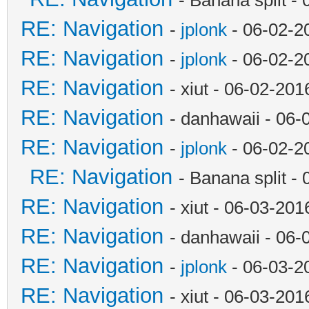
RE: Navigation
-
jplonk
- 06-02-2
RE: Navigation
-
jplonk
- 06-02-2
RE: Navigation
- xiut - 06-02-20
RE: Navigation
- danhawaii - 06
RE: Navigation
-
jplonk
- 06-02-2
RE: Navigation
- Banana split -
RE: Navigation
- xiut - 06-03-20
RE: Navigation
- danhawaii - 06
RE: Navigation
-
jplonk
- 06-03-2
RE: Navigation
- xiut - 06-03-20