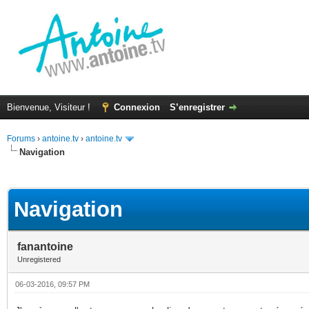
Bienvenue, Visiteur !
Connexion
S’enregistrer
Forums
›
antoine.tv
›
antoine.tv
Navigation
(s))
Navigation
fanantoine
Unregistered
06-03-2016, 09:57 PM