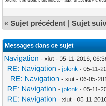
Jplonck: tu as raison, je suis impardonnable, j'ai tapé trop vite: c'
«
Sujet précédent
|
Sujet sui
Messages dans ce sujet
Navigation
- xiut - 05-11-2016, 06:
RE: Navigation
-
jplonk
- 05-11-2
RE: Navigation
- xiut - 06-05-2
RE: Navigation
-
jplonk
- 05-11-2
RE: Navigation
- xiut - 05-11-20