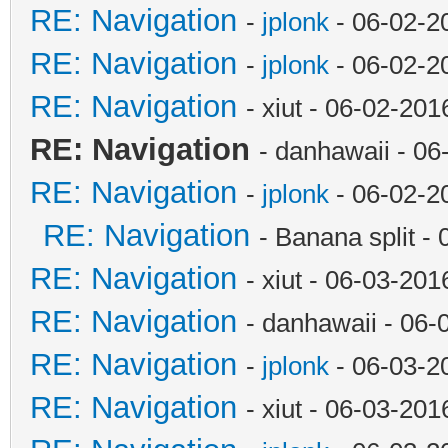
RE: Navigation
-
jplonk
- 06-02-2
RE: Navigation
-
jplonk
- 06-02-2
RE: Navigation
- xiut - 06-02-20
RE: Navigation
- danhawaii - 0
RE: Navigation
-
jplonk
- 06-02-2
RE: Navigation
- Banana split -
RE: Navigation
- xiut - 06-03-20
RE: Navigation
- danhawaii - 06
RE: Navigation
-
jplonk
- 06-03-2
RE: Navigation
- xiut - 06-03-20