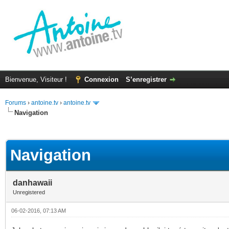
Bienvenue, Visiteur !
Connexion
S’enregistrer
Forums
›
antoine.tv
›
antoine.tv
Navigation
(s))
Navigation
danhawaii
Unregistered
06-02-2016, 07:13 AM