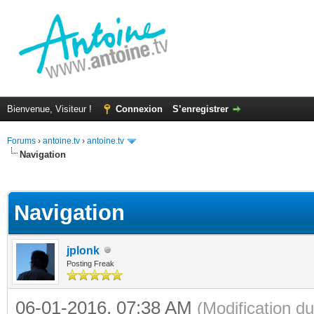
Bienvenue, Visiteur !
Connexion
S’enregistrer
Forums
›
antoine.tv
›
antoine.tv
Navigation
(s))
Navigation
jplonk
Posting Freak
06-01-2016, 07:38 AM
(Modification 