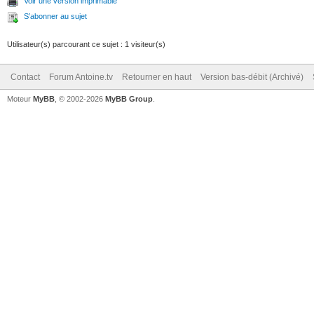
Voir une version imprimable
S’abonner au sujet
Utilisateur(s) parcourant ce sujet : 1 visiteur(s)
Contact
Forum Antoine.tv
Retourner en haut
Version bas-débit (Archivé)
Moteur
MyBB
, © 2002-2026
MyBB Group
.