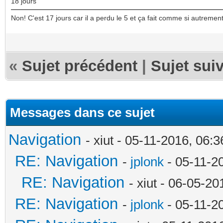
18 jours
Non! C'est 17 jours car il a perdu le 5 et ça fait comme si autrement i
«
Sujet précédent
|
Sujet sui
Messages dans ce sujet
Navigation
- xiut - 05-11-2016, 06:
RE: Navigation
-
jplonk
- 05-11-2
RE: Navigation
- xiut - 06-05-2
RE: Navigation
-
jplonk
- 05-11-2