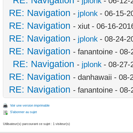
RE: Navigation
-
jplonk
- 06-12-
RE: Navigation
-
jplonk
- 06-15-2
RE: Navigation
- xiut - 06-16-20
RE: Navigation
-
jplonk
- 08-24-2
RE: Navigation
- fanantoine - 08
RE: Navigation
-
jplonk
- 08-27-
RE: Navigation
- danhawaii - 08
RE: Navigation
- fanantoine - 08
Voir une version imprimable
S’abonner au sujet
Utilisateur(s) parcourant ce sujet : 1 visiteur(s)