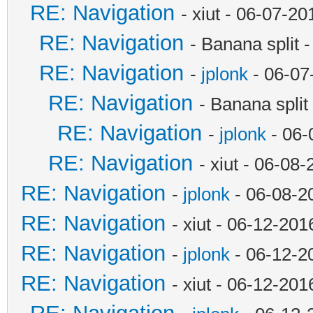
RE: Navigation
- xiut - 06-07-2
RE: Navigation
- Banana split 
RE: Navigation
-
jplonk
- 06-07
RE: Navigation
- Banana spli
RE: Navigation
-
jplonk
- 06-
RE: Navigation
- xiut - 06-08
RE: Navigation
-
jplonk
- 06-08-2
RE: Navigation
- xiut - 06-12-20
RE: Navigation
-
jplonk
- 06-12-2
RE: Navigation
- xiut - 06-12-20