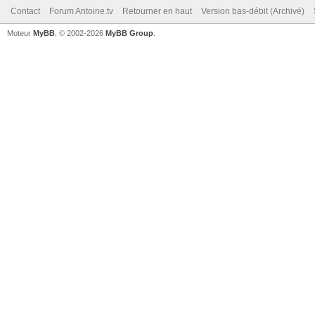
Contact
Forum Antoine.tv
Retourner en haut
Version bas-débit (Archivé)
Moteur
MyBB
, © 2002-2026
MyBB Group
.