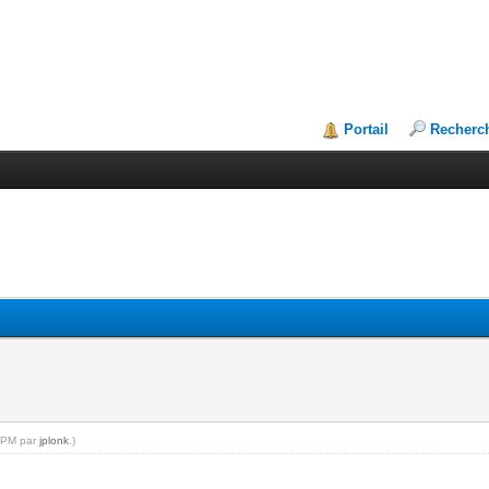
Portail
Recherc
9 PM par
jplonk
.)