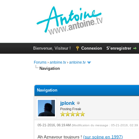
Bienvenue, Visiteur !
Connexion
S’enregistrer
Forums
›
antoine.tv
›
antoine.tv
Navigation
Moyenne : 0 (0 vote(s))
1
2
3
4
5
Navigation
jplonk
Posting Freak
05-21-2016, 06:19 AM
(Modification du message : 05-21-2016, 02:3
Ah Aznavour toujours !
(
sur scène en 1997
)