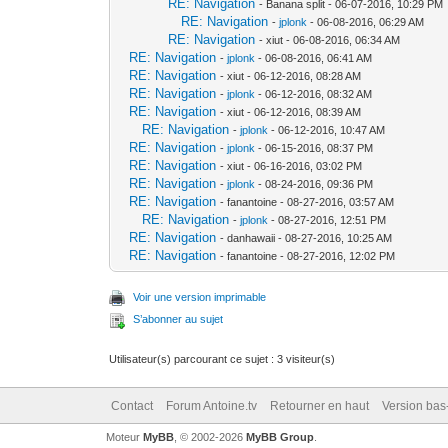
RE: Navigation
- Banana split - 06-07-2016, 10:29 PM
RE: Navigation
-
jplonk
- 06-08-2016, 06:29 AM
RE: Navigation
- xiut - 06-08-2016, 06:34 AM
RE: Navigation
-
jplonk
- 06-08-2016, 06:41 AM
RE: Navigation
- xiut - 06-12-2016, 08:28 AM
RE: Navigation
-
jplonk
- 06-12-2016, 08:32 AM
RE: Navigation
- xiut - 06-12-2016, 08:39 AM
RE: Navigation
-
jplonk
- 06-12-2016, 10:47 AM
RE: Navigation
-
jplonk
- 06-15-2016, 08:37 PM
RE: Navigation
- xiut - 06-16-2016, 03:02 PM
RE: Navigation
-
jplonk
- 08-24-2016, 09:36 PM
RE: Navigation
- fanantoine - 08-27-2016, 03:57 AM
RE: Navigation
-
jplonk
- 08-27-2016, 12:51 PM
RE: Navigation
- danhawaii - 08-27-2016, 10:25 AM
RE: Navigation
- fanantoine - 08-27-2016, 12:02 PM
Voir une version imprimable
S’abonner au sujet
Utilisateur(s) parcourant ce sujet : 3 visiteur(s)
Contact
Forum Antoine.tv
Retourner en haut
Version bas-
Moteur
MyBB
, © 2002-2026
MyBB Group
.