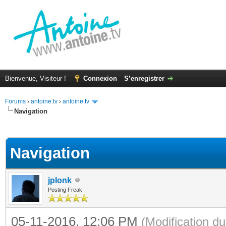
Bienvenue, Visiteur !
Connexion
S’enregistrer
Forums
›
antoine.tv
›
antoine.tv
Navigation
(s))
Navigation
jplonk
Posting Freak
05-11-2016, 12:06 PM
(Modification 