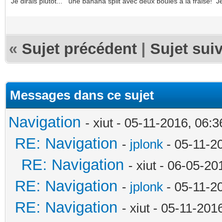
Je dirais plutôt... une banana split avec deux boules à la fraise! Je
«
Sujet précédent
|
Sujet sui
Messages dans ce sujet
Navigation
- xiut - 05-11-2016, 06:
RE: Navigation
-
jplonk
- 05-11-2
RE: Navigation
- xiut - 06-05-2
RE: Navigation
-
jplonk
- 05-11-2
RE: Navigation
- xiut - 05-11-20