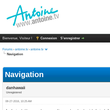
Bienvenue, Visiteur !
Connexion
S’enregistrer
Forums
›
antoine.tv
›
antoine.tv
Navigation
(s))
Navigation
danhawaii
Unregistered
08-27-2016, 10:25 AM