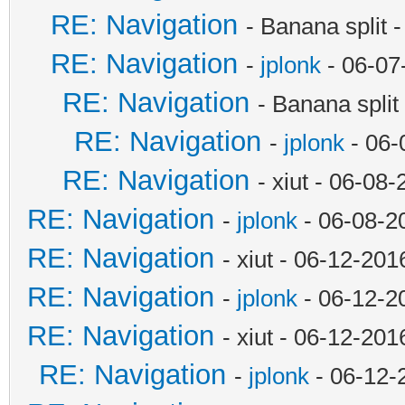
RE: Navigation
- Banana split 
RE: Navigation
-
jplonk
- 06-07
RE: Navigation
- Banana spli
RE: Navigation
-
jplonk
- 06-
RE: Navigation
- xiut - 06-08
RE: Navigation
-
jplonk
- 06-08-2
RE: Navigation
- xiut - 06-12-20
RE: Navigation
-
jplonk
- 06-12-2
RE: Navigation
- xiut - 06-12-20
RE: Navigation
-
jplonk
- 06-12-