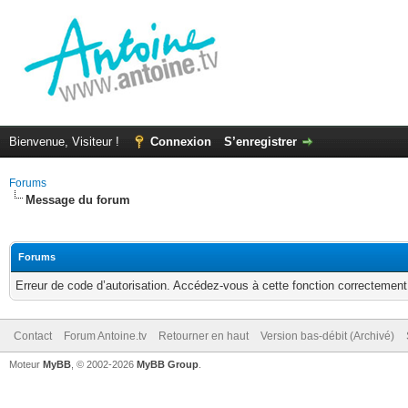
Bienvenue, Visiteur !
Connexion
S’enregistrer
Forums
Message du forum
Forums
Erreur de code d’autorisation. Accédez-vous à cette fonction correctement ?
Contact
Forum Antoine.tv
Retourner en haut
Version bas-débit (Archivé)
Moteur
MyBB
, © 2002-2026
MyBB Group
.