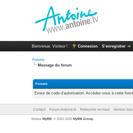
Bienvenue, Visiteur !
Connexion
S’enregistrer
Forums
Message du forum
Forums
Erreur de code d’autorisation. Accédez-vous à cette fonct
Contact
Forum Antoine.tv
Retourner en haut
Version bas-
Moteur
MyBB
, © 2002-2026
MyBB Group
.