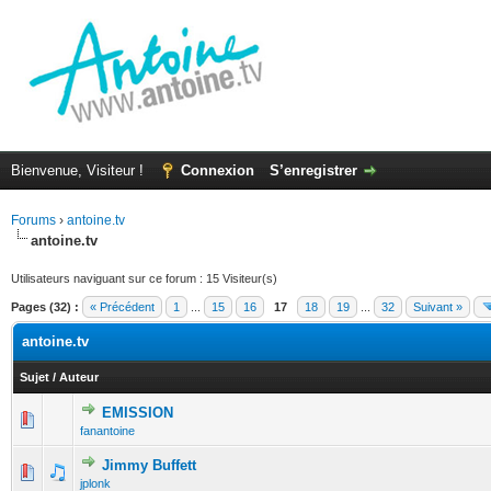
Bienvenue, Visiteur !
Connexion
S’enregistrer
Forums
›
antoine.tv
antoine.tv
Utilisateurs naviguant sur ce forum : 15 Visiteur(s)
Pages (32) :
« Précédent
1
...
15
16
17
18
19
...
32
Suivant »
antoine.tv
Sujet
/
Auteur
EMISSION
1 Votes - 5 sur 5 en moyenne
1
2
3
4
5
fanantoine
Jimmy Buffett
1 Votes - 5 sur 5 en moyenne
1
2
3
4
5
jplonk