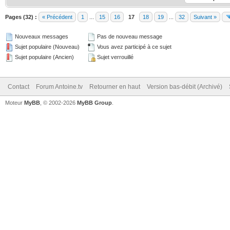
Pages (32) :
« Précédent
1
...
15
16
17
18
19
...
32
Suivant »
Nouveaux messages
Pas de nouveau message
Sujet populaire (Nouveau)
Vous avez participé à ce sujet
Sujet populaire (Ancien)
Sujet verrouillé
Contact
Forum Antoine.tv
Retourner en haut
Version bas-débit (Archivé)
Moteur
MyBB
, © 2002-2026
MyBB Group
.